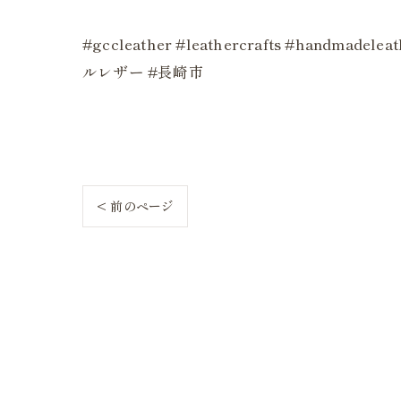
#gccleather #leathercrafts #h
ルレザー #長崎市
< 前のページ