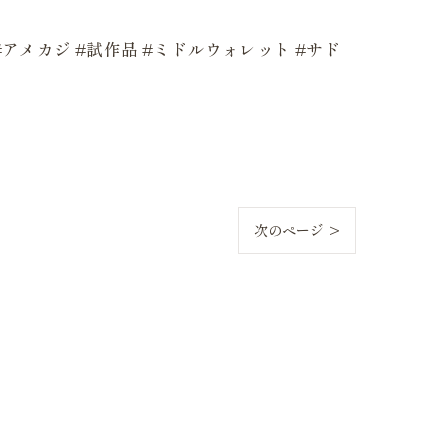
レザー #アメカジ #試作品 #ミドルウォレット #サド
次のページ >