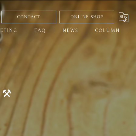
CONTACT
ONLINE SHOP
ETING
FAQ
NEWS
COLUMN
⚒️