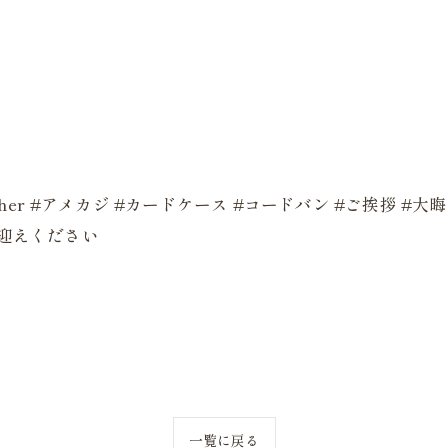
。
ndmadeleather #アメカジ #カードケース #コードバン #ご挨拶
お迎えください
一覧に戻る