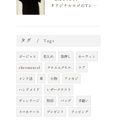
オリジナルロゴのTシャツ作りました💪
タグ
Tags
ゴージャス
名入れ
箔押し
ホーウィン
chromexcel
クロムエクセル
ケア
メンテ法
革
小物
アメカジ
ハンドメイド
レザークラフト
ヴィンテージ
刻印
バッグ
手縫い
スマホケース
プレゼント
ラッピング