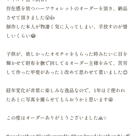
存在感を放つハーフウォレットのオーダーを頂き、納品
させて頂きました😤👍
制作した本人が物凄く気に入ってしまい、手放すのが惜
しいくらい😂
子供が、欲しかったオモチャをもらった時みたいに目を
輝かせて財布を撫で回してるオーダー主様をみて、苦労
して作った甲斐があったと改めて思わせて貰いました😊
経年変化が非常に楽しみな逸品なので、1年ほど使われ
たあとに写真を撮らせてもらおうかと思います🤩
この度はオーダーありがとうございました🙏✨
#gccleather #leathercrafts #handmadeleather #レザ