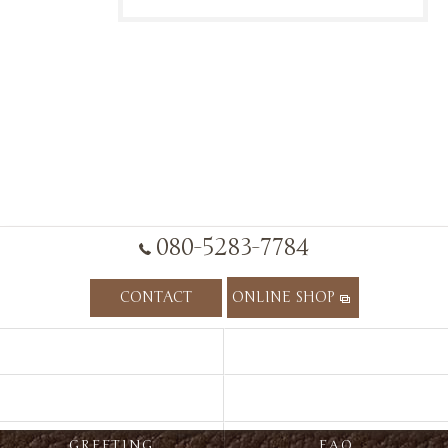
080-5283-7784
CONTACT
ONLINE SHOP
HOME
CONCEPT
ITEM
RECOMMEND
GREETING
FAQ