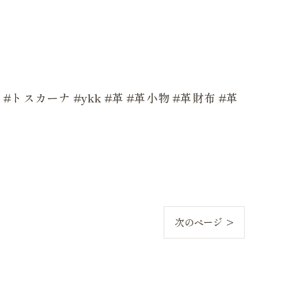
財布 #トスカーナ #ykk #革 #革小物 #革財布 #革
次のページ >