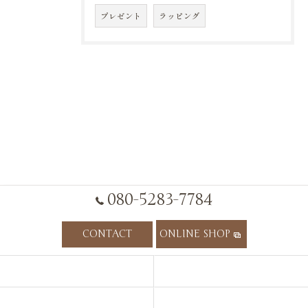
プレゼント
ラッピング
080-5283-7784
CONTACT
ONLINE SHOP
HOME
CONCEPT
ITEM
RECOMMEND