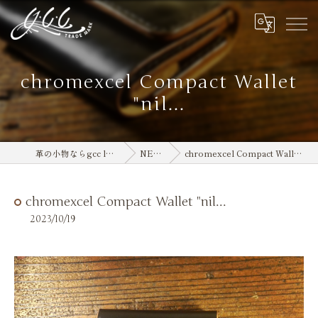
chromexcel Compact Wallet
"nil...
革の小物ならgcc leather
NEWS
chromexcel Compact Wallet "nil...
chromexcel Compact Wallet "nil...
2023/10/19