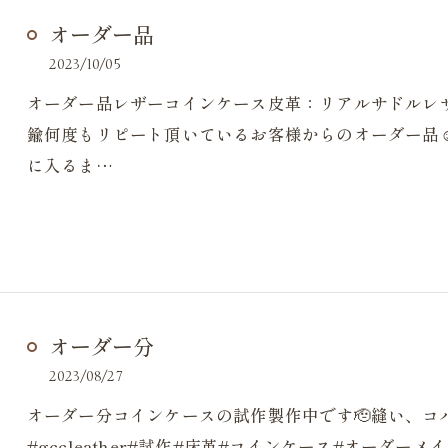
オーダー品
2023/10/05
オーダー品レザーコインケース皮革：リアルサドルレ
鍮何度もリピート頂いているお客様からのオーダー品☺
に入るま…
オーダー分
2023/08/27
オーダー分コインケースの試作製作中です🫡縫い、コ
#gccleather#試作#床革#コインケース#オーダ